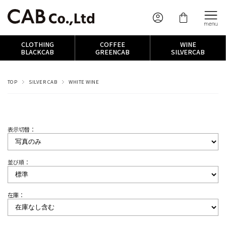
CLOTHING
COFFEE
WINE
BLACKCAB
GREENCAB
SILVERCAB
TOP
SILVER CAB
WHITE WINE
表示切替：
並び順：
在庫：