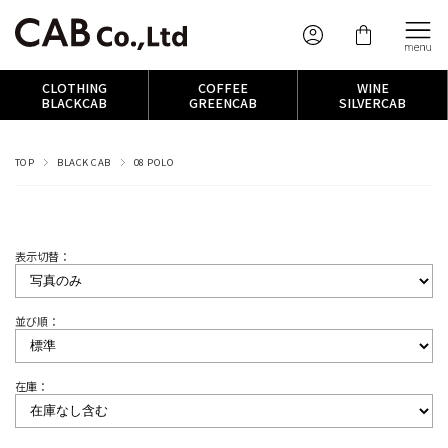
CLOTHING
COFFEE
WINE
BLACKCAB
GREENCAB
SILVERCAB
TOP
BLACK CAB
08 POLO
表示切替：
並び順：
在庫：