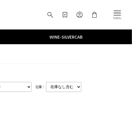
WINE
­-­
SILVERCAB
在庫：