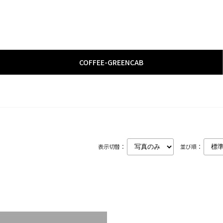
COFFEE
­-­
GREENCAB
表示切替：
並び順：