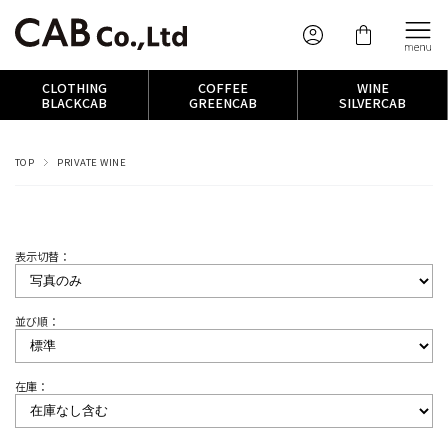
CLOTHING
COFFEE
WINE
BLACKCAB
GREENCAB
SILVERCAB
TOP
PRIVATE WINE
表示切替：
並び順：
在庫：