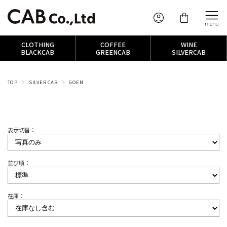
CLOTHING
COFFEE
WINE
BLACKCAB
GREENCAB
SILVERCAB
TOP
SILVER CAB
GOEN
表示切替：
並び順：
在庫：