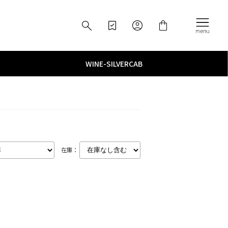
WINE
­-­
SILVERCAB
在庫：