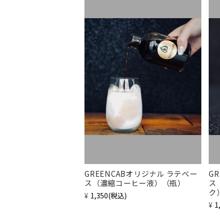
GREENCABオリジナル ラテベー
G
ス（濃縮コーヒー液）（瓶）
ス
ク
¥1,350
(税込)
¥