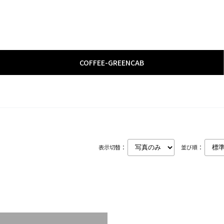
COFFEE
­-­
GREENCAB
表示切替：
並び順：