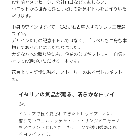
お名前やメッセージ、会社ロゴなどをあしらい、
小ロットから世界にひとつだけの記念ボトルをお作りいた
だけます。
中身のワインはすべて、CABが独占輸入するソムリエ厳選
ワイン。
デザインだけの記念ボトルではなく、「ラベルも中身も本
物」であることにこだわりました。
大切な方への贈り物にも、企業の公式ギフトにも、自信を
持ってお選びいただける一本です。
花束よりも記憶に残る、ストーリーのあるボトルギフト
を。
イタリアの気品が薫る、清らかな白ワイ
ン。
イタリアで長く愛されてきたトレッビアーノに、
香り高いヴェルナッチャ・ディ・サンジミニャーノ
をアクセントとして加えた、 上品で透明感あふれ
る白ワインです。