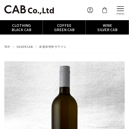
CLOTHING
COFFEE
WINE
BLACK CAB
GREEN CAB
SILVER CAB
TOP
SILVER CAB
お花の代わりワイン