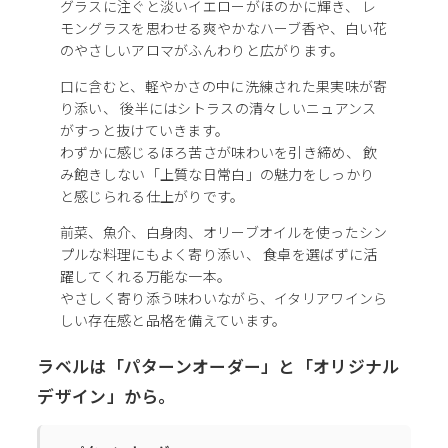
グラスに注ぐと淡いイエローがほのかに輝き、 レ
モングラスを思わせる爽やかなハーブ香や、白い花
のやさしいアロマがふんわりと広がります。
口に含むと、軽やかさの中に洗練された果実味が寄
り添い、 後半にはシトラスの清々しいニュアンス
がすっと抜けていきます。
わずかに感じるほろ苦さが味わいを引き締め、 飲
み飽きしない「上質な日常白」の魅力をしっかり
と感じられる仕上がりです。
前菜、魚介、白身肉、オリーブオイルを使ったシン
プルな料理にもよく寄り添い、 食卓を選ばずに活
躍してくれる万能な一本。
やさしく寄り添う味わいながら、イタリアワインら
しい存在感と品格を備えています。
ラベルは「パターンオーダー」と「オリジナル
デザイン」から。