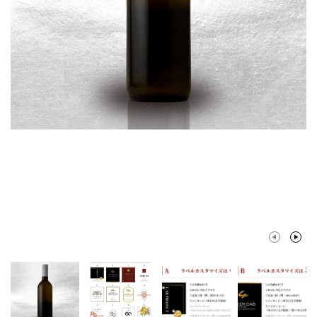
Previ
Next
ous