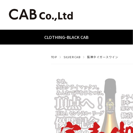
CLOTHING
­-­
BLACK CAB
TOP
SILVER CAB
阪神タイガースワイン