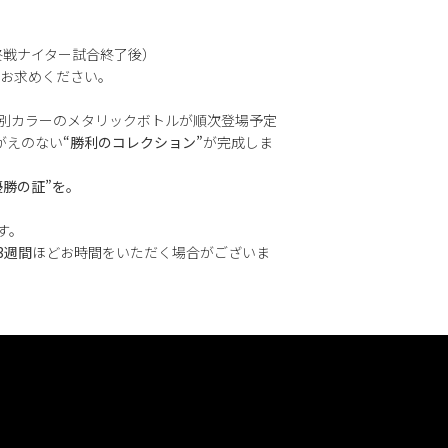
最終戦ナイター試合終了後）
お求めください。
別カラーのメタリックボトルが順次登場予定。
がえのない
“勝利のコレクション”
が完成しま
優勝の証”を。
す。
3週間
ほどお時間をいただく場合がございま