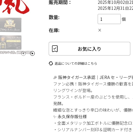
販売期間：
2025年10月02日
2025年12月31日2
数量:
個
在庫:
×
Previ
Next
ous
返品についての詳細はこちら
🎉
阪神タイガース承認｜JERA セ・リー
ファン必携！阪神タイガース優勝の歓喜を
リングワインが登場。
フランス・ボルドー産のぶどうを使用し、
発酵。
繊細な泡とすっきり辛口の味わいが、優勝
✨
永久保存版仕様
・全面メタリック加工ボトルに優勝記念ロ
・シリアルナンバー刻印＆証明カード付き