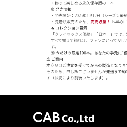
・飾って楽しめる永久保存版の一本
⏰
発売情報
・発売開始：2025年10月2日（シーズン
・先着順販売のため、
完売必至！
お早めに
🔥
コレクション要素
「クライマックス優勝」「日本一」では、
すべて揃えて飾れば、ファンにとってかけ
す。
🎁
今だけの限定100本。あなたの手元に“
⚠️
ご案内
本商品は
ご注文を受けてからの製造
となりま
そのため、申し訳ございませんが
発送まで約
す（状況により前後いたします）。