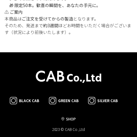
🎁
限定50本。歓喜の瞬間を、あなたの手元に。
⚠️
ご案内
本商品は
ご注文を受けてからの製造
となります。
そのため、発送まで
約3週間
ほどお時間をいただく場合がございま
す（状況により前後いたします）。
BLACK CAB
GREEN CAB
SILVER CAB
SHOP
2023 © CAB Co.,Ltd