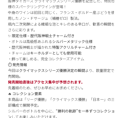
阪神タイガース クライマックスシリーズ優勝を記念した、特別仕
様のスパークリングワインが登場！
中身のワインは前回と同じく、フランス・ボルドー産ぶどうを使
用したノン・ドサージュ（補糖ゼロ）製法。
瓶内二次発酵による繊細な泡とキレのある辛口が、歓喜の瞬間を
さらに彩ります。
✨
限定仕様 – 歴代阪神戦士チャーム付き
・ボトルは高級感あふれる
シルバーメタリック仕様
・歴代阪神戦士が描かれた
特製アクリルチャーム付き
・チャームは
キーホルダーとしても使用可能
・飾って楽しめる、完全コレクターズアイテム
⏱
発売情報
今回は
クライマックスシリーズ優勝決定の瞬間
より、数量限定で販
売開始。
発売開始直後はアクセス集中が予想されます。
先着順のため、ぜひお早めにお求めください。
🔥
コレクション要素
本商品は「リーグ優勝」「クライマックス優勝」「日本一」の三
部構成で展開予定。
シルバーのボトルを中心に、
“勝利の軌跡”を一本ずつコレクショ
ン
してお楽しみいただけます。